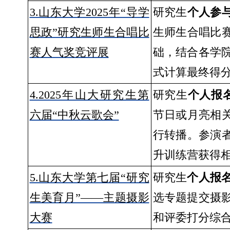
3.山东大学2025年“导学
研究生
个人参
思政”研究生师生合唱比
生师生合唱比赛
赛人气奖竞评展
础，结合各学
式计算最终得
4.2025年山大研究生第
研究生
个人报
六届“中秋云歌会”
节日或月亮相关
行转播。参演者
升训练营获得
5.山东大学第七届“研究
研究生
个人报
生美育月”——主题摄影
选专题提交摄
大赛
和评委打分综