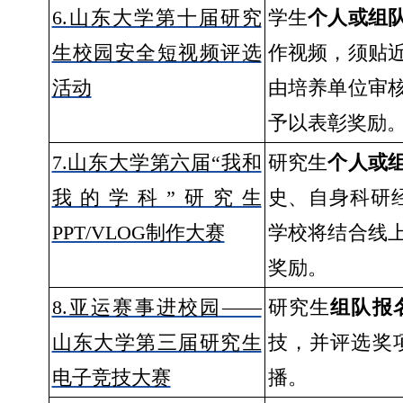
6.山东大学第十届研究
学生
个人或组
生校园安全短视频评选
作视频，须贴
活动
由培养单位审
予以表彰奖励
7.山东大学第六届“我和
研究生
个人或
我的学科”研究生
史、自身科研经
PPT/VLOG制作大赛
学校将结合线
奖励。
8.亚运赛事进校园——
研究生
组队报
山东大学第三届研究生
技，并评选奖
电子竞技大赛
播。