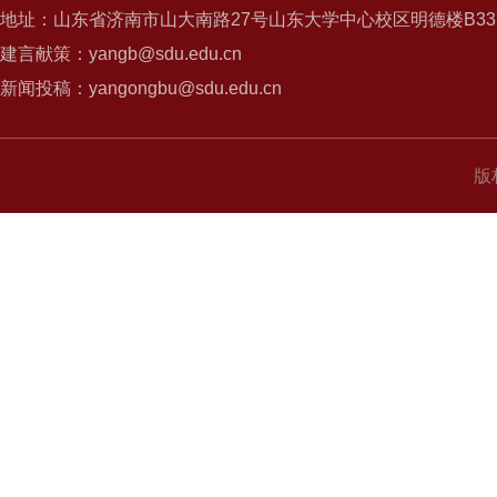
地址：山东省济南市山大南路27号山东大学中心校区明德楼B337
建言献策：yangb@sdu.edu.cn
新闻投稿：yangongbu@sdu.edu.cn
版