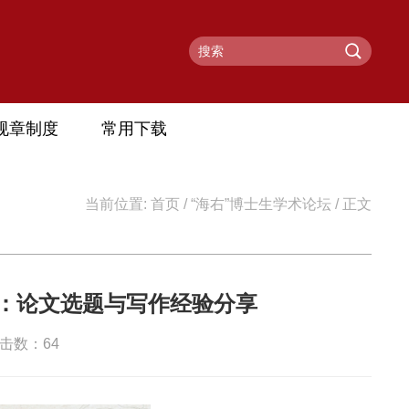
规章制度
常用下载
当前位置:
首页
/
“海右”博士生学术论坛
/ 正文
锦：论文选题与写作经验分享
 点击数：
64