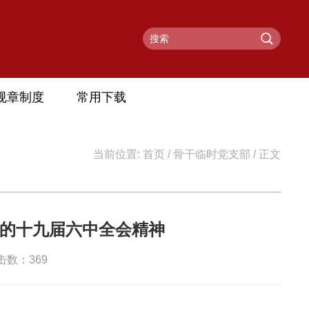
规章制度
常用下载
当前位置:
首页
/
骨干临时党支部
/ 正文
的十九届六中全会精神
点击数：
369