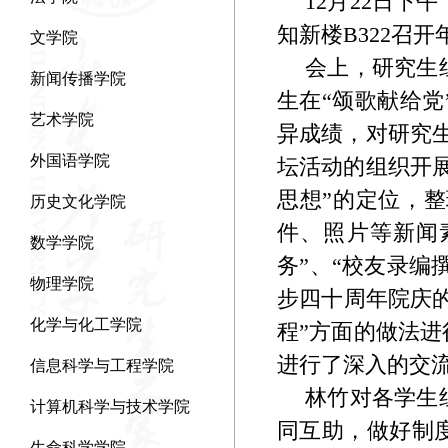
12
月
22
日下午
知新楼
B322
召开
文学院
会上，研究生
新闻传播学院
生在“颂歌献给
艺术学院
异成绩，对研究生
外国语学院
坛活动的组织开
思想”的定位，
历史文化学院
件、照片等新闻
数学学院
务”、“校友录编
物理学院
步四十周年院庆
化学与化工学院
程”方面的做法
进行了深入的交
信息科学与工程学院
林竹对各学生
计算机科学与技术学院
同互助，做好制
生命科学学院