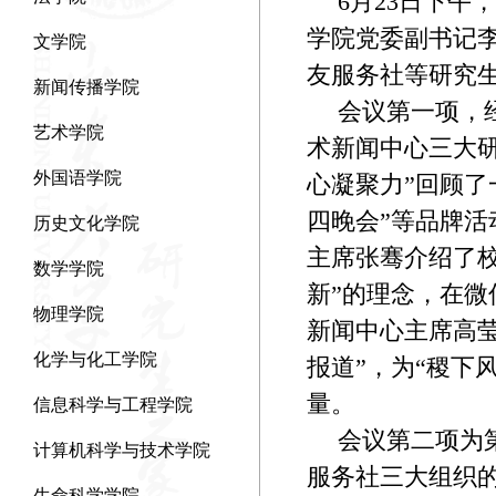
6
月
23
日下午，
学院党委副书记
文学院
友服务社等研究
新闻传播学院
会议第一项，
艺术学院
术新闻中心三大研
外国语学院
心凝聚力”回顾了
四晚会”等品牌
历史文化学院
主席张骞介绍了
数学学院
新”的理念，在
物理学院
新闻中心主席高
化学与化工学院
报道”，为“稷下
量。
信息科学与工程学院
会议第二项为
计算机科学与技术学院
服务社三大组织
生命科学学院