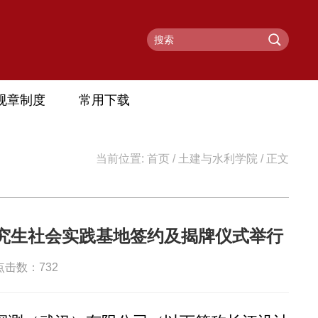
规章制度
常用下载
当前位置:
首页
/
土建与水利学院
/ 正文
究生社会实践基地签约及揭牌仪式举行
 点击数：
732