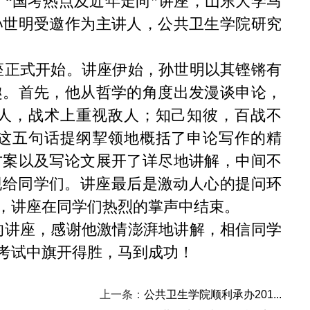
了“国考热点及近年走向”讲座，山东大学马
孙世明受邀作为主讲人，公共卫生学院研究
座正式开始。讲座伊始，孙世明以其铿锵有
趣。首先，他从哲学的角度出发漫谈申论，
人，战术上重视敌人；知己知彼，百战不
这五句话提纲挈领地概括了申论写作的精
方案以及写论文展开了详尽地讲解，中间不
现给同学们。讲座最后是激动人心的提问环
，讲座在同学们热烈的掌声中结束。
的讲座，感谢他激情澎湃地讲解，相信同学
考试中旗开得胜，马到成功！
上一条：
公共卫生学院顺利承办201...