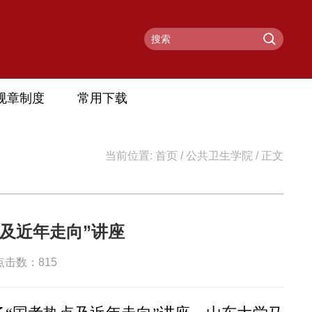
规章制度
常用下载
当前位置:
首页
/
公共卫生学院
/ 正文
及近年走向”讲座
 点击数：
815