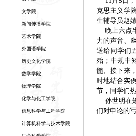
11
月
5
日，
克思主义学
文学院
生辅导员赵
新闻传播学院
晚上六点
艺术学院
力的声音、
外国语学院
送给同学们
殆；中规中
历史文化学院
髓。接下来
数学学院
时地结合实
物理学院
节，同学们
化学与化工学院
孙世明在
们对申论的
信息科学与工程学院
计算机科学与技术学院
生命科学学院