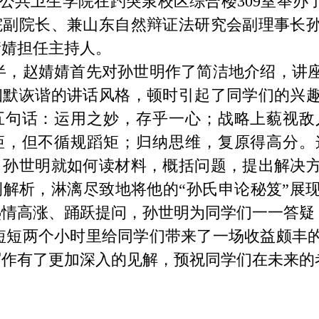
公共卫生学院在趵突泉校区综合楼
309
室举办
院副院长、兼山东自然辩证法研究会副理事长
婧婧担任主持人。
半，赵婧婧首先对孙世明作了简洁地介绍，讲
幽默诙谐的讲话风格，顿时引起了同学们的兴
五句话：运用之妙，存乎一心；战略上藐视敌
矩，但不循规蹈矩；归纳思维，复原得高分。
，孙世明就如何读材料，概括问题，提出解决
例解析，淋漓尽致地将他的“孙氏申论秘笈”展
热情高涨、踊跃提问，孙世明为同学们一一答疑
短短两个小时里给同学们带来了一场收益颇丰
写作有了更加深入的见解
，预祝同学们在未来的