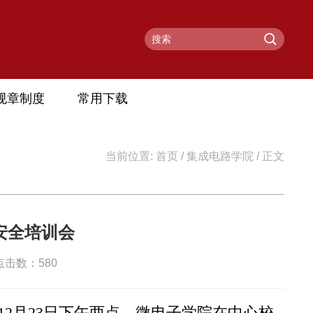
规章制度
常用下载
当前位置:
首页
/
集成电路学院
/ 正文
安全培训会
 点击数：
580
2月23日下午两点，微电子学院在中心校