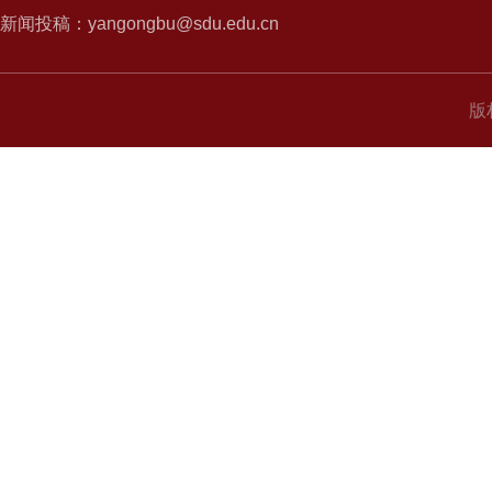
新闻投稿：yangongbu@sdu.edu.cn
版